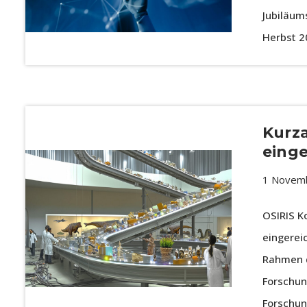
Jubiläum
Herbst 
Kurza
einge
1 Novem
OSIRIS K
eingerei
Rahmen d
Forschun
Forschun