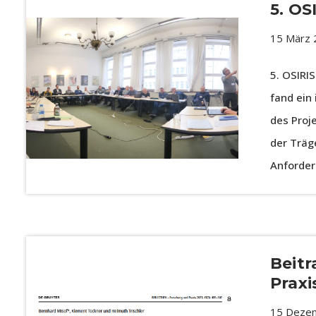
5. O
15 März 
5. OSIRI
fand ein
des Proj
der Träg
Anforde
Beitr
Praxi
15 Deze