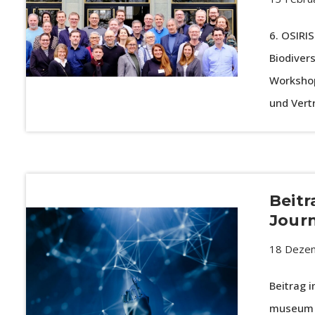
6. OSIRI
Biodiver
Workshop
und Vert
Beit
Jour
18 Deze
Beitrag 
museum –