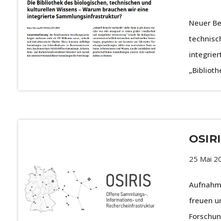
Neuer Be
technisc
integrie
„Biblioth
OSIRI
25 Mai 2
Aufnahme
freuen u
Forschun