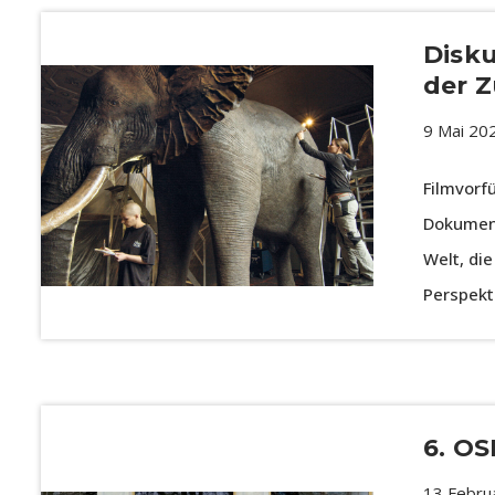
Disk
der Z
9 Mai 20
Filmvorf
Dokument
Welt, di
Perspekt
6. O
13 Febru